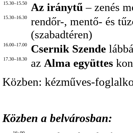
15.30–15.50
Az iránytű
– zenés m
15.30–16.30
rendőr-, mentő- és tű
(szabadtéren)
16.00–17.00
Csernik Szende
lábbá
17.30–18.30
az
Alma együttes
kon
Közben: kézműves-foglalk
Közben a belvárosban:
16: 00–