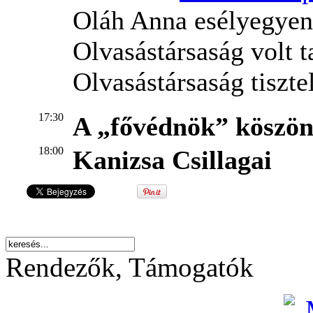
Oláh Anna esélyegyenl
Olvasástársaság volt t
Olvasástársaság tiszte
17:30
A „fővédnök” köszön
18:00
Kanizsa Csillagai
Rendezők, Támogatók