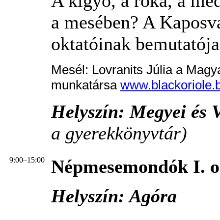
A kígyó, a róka, a med
a mesében? A Kaposvá
oktatóinak bemutatója.
Mesél: Lovranits Júlia a Magy
munkatársa
www.blackoriole.
Helyszín: Megyei és 
a gyerekkönyvtár)
9:00–15:00
Népmesemondók I. or
Helyszín: Agóra