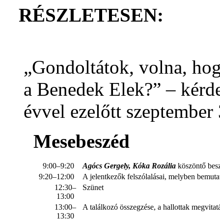
RÉSZLETESEN:
„Gondoltátok, volna, ho
a Benedek Elek?” – kérd
évvel ezelőtt szeptember 
Mesebeszéd
9:00–9:20
Agócs Gergely
,
Kóka Rozália
köszöntő bes
9:20–12:00
A jelentkezők felszólalásai, melyben bemut
12:30–
Szünet
13:00
13:00–
A találkozó összegzése, a hallottak megvita
13:30