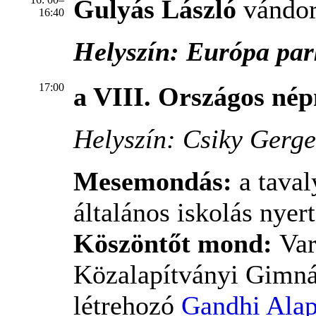
Gulyás László
vándor
16:40
Helyszín: Európa par
17:00
a VIII. Országos né
Helyszín: Csiky Gerge
Mesemondás:
a tava
általános iskolás nyer
Köszöntőt mond:
Var
Közalapítványi Gimn
létrehozó
Gandhi Alap