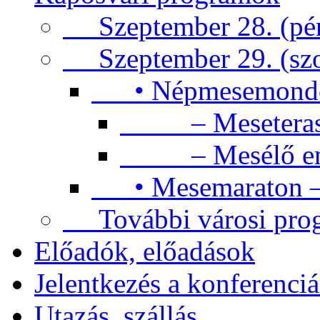
Szeptember 28. (pén
Szeptember 29. (sz
• Népmesemondók 
– Meseteras
– Mesélő emb
• Mesemaraton – 
További városi pro
Előadók, előadások
Jelentkezés a konferenciá
Utazás, szállás