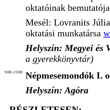
oktatóinak bemutatója.
Mesél: Lovranits Júli
oktatási munkatársa
w
Helyszín: Megyei és 
a gyerekkönyvtár)
9:00–15:00
Népmesemondók I. or
Helyszín: Agóra
RÉSZLETESEN: