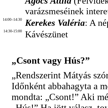
Agócs Attila
(Felvidé
varázsmeséinek intere
14:00–14:30
Kerekes Valéria
: A n
14:30-15:00
Kávészünet
„Csont vagy Hús?”
„Rendszerint Mátyás szóra
Időnként abbahagyta a me
mondta: „Csont!” Aki még 
„Hús!” Ha jött válasz, t