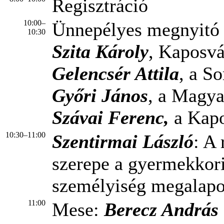
Regisztráció
10:00–
Ünnepélyes megnyitó
10:30
Szita Károly
, Kaposvá
Gelencsér Attila
, a S
Győri János
, a Magya
Szávai
Ferenc,
a Kapo
10:30–11:00
Szentirmai László
: A
szerepe a gyermekkori
személyiség megalapo
11:00
Mese:
Berecz András