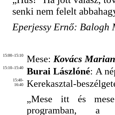
senki nem felelt abbahag
Eperjessy Ernő: Balogh
15:00–15:10
Mese:
Kovács Maria
15:10–15:40
Burai Lászlóné
: A né
15:40-
Kerekasztal-beszélget
16:40
„Mese itt és mese
programban, a r