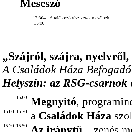
Meseszó
13:30–
A találkozó résztvevői mesélnek
15:00
„Szájról, szájra, nyelvről,
A Családok Háza Befogadó
Helyszín: az RSG-csarnok 
15.00
Megnyitó
, programin
15.00–15.30
a
Családok Háza
szol
15.30–15.50
Az iránytű
– zenés m