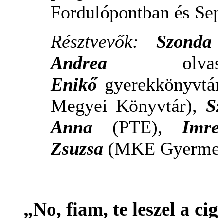
Fordulópontban és Se
Résztvevők:
Szonda 
Andrea
olvasószol
Enikő
gyerekkönyvtár
Megyei Könyvtár),
S
Anna
(PTE),
Imr
Zsuzsa
(MKE Gyermek
„No, fiam, te leszel a c