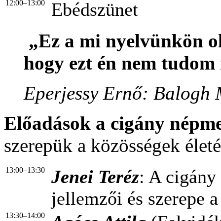
12:00–13:00
Ebédszünet
„Ez a mi nyelvünkön oly
hogy ezt én nem tudom
Eperjessy Ernő: Balogh
Előadások a cigány népme
szerepük a közösségek élet
13:00–13:30
Jenei Teréz
: A cigán
jellemzői és szerepe 
13:30–14:00