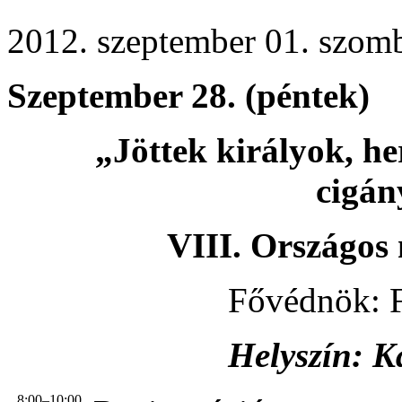
2012. szeptember 01. szomb
Szeptember 28. (péntek)
„Jöttek királyok, he
cigán
VIII. Országos
Fővédnök: F
Helyszín: K
8:00–10:00