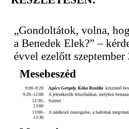
„Gondoltátok, volna, ho
a Benedek Elek?” – kérd
évvel ezelőtt szeptember 
Mesebeszéd
9:00–9:20
Agócs Gergely
,
Kóka Rozália
köszöntő be
9:20–12:00
A jelentkezők felszólalásai, melyben bemut
12:30–
Szünet
13:00
13:00–
A találkozó összegzése, a hallottak megvita
13:30