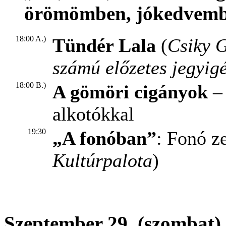
örömömben, jókedvemb
18:00 A.)
Tündér Lala
(
Csiky G
számú előzetes jegyig
18:00 B.)
A gömöri cigányok
– 
alkotókkal
19:30
„A fonóban”
: Fonó z
Kultúrpalota
)
Szeptember 29. (szombat)