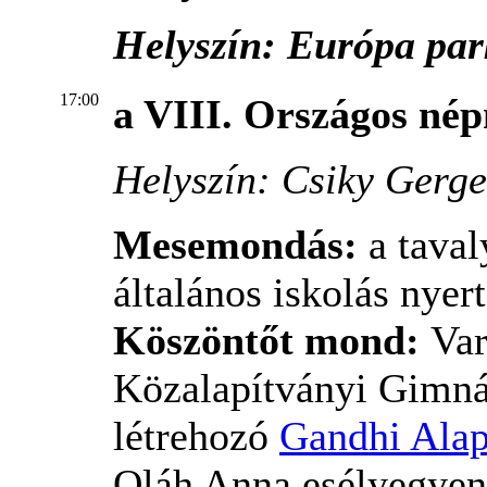
Helyszín: Európa par
17:00
a VIII. Országos né
Helyszín: Csiky Gerge
Mesemondás:
a tava
általános iskolás nyer
Köszöntőt mond:
Var
Közalapítványi Gimn
létrehozó
Gandhi Alap
Oláh Anna esélyegyenl