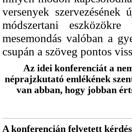
versenyek szervezésének ú
módszertani eszközökr
mesemondás valóban a gyer
csupán a szöveg pontos vis
Az idei konferenciát a nem
néprajzkutató emlékének szent
van abban, hogy jobban ér
A konferencián felvetett kérdé