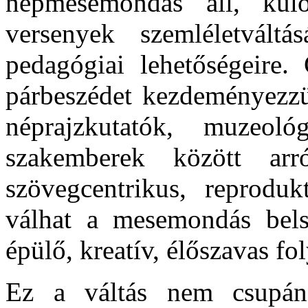
népmesemondás áll, kül
versenyek szemléletvált
pedagógiai lehetőségeire. 
párbeszédet kezdeményezz
néprajzkutatók, muzeo
szakemberek között ar
szövegcentrikus, reprodu
válhat a mesemondás bels
épülő, kreatív, élőszavas fo
Ez a váltás nem csupán