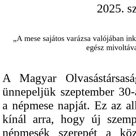
2025. s
„A mese sajátos varázsa valójában i
egész mivoltáv
A Magyar Olvasástársas
ünnepeljük szeptember 30-
a népmese napját. Ez az a
kínál arra, hogy új szemp
népmesék szerepét a közn