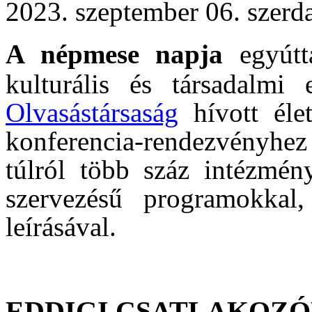
2023. szeptember 06. szerda
A népmese napja
egyút
kulturális és társadalm
Olvasástársaság
hívott éle
konferencia-rendezvényhe
túlról több száz intézmény
szervezésű programokkal,
leírásával.
EDDIGI CSATLAKOZÓ