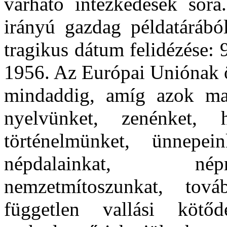
várható intézkedések sora
irányú gazdag példatárábó
tragikus dátum felidézése:
1956. Az Európai Uniónak ö
mindaddig, amíg azok ma
nyelvünket, zenénket, h
történelmünket, ünnepein
népdalainkat, nép
nemzetmítoszunkat, tová
független vallási kötőd