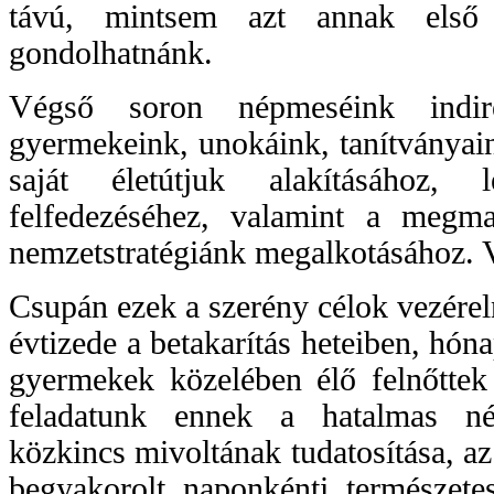
távú, mintsem azt annak első e
gondolhatnánk.
Végső soron népmeséink indi
gyermekeink, unokáink, tanítványain
saját életútjuk alakításához, 
felfedezéséhez, valamint a megma
nemzetstratégiánk megalkotásához.
Csupán ezek a szerény célok vezérel
évtizede a betakarítás heteiben, hóna
gyermekek közelében élő felnőttek
feladatunk ennek a hatalmas népm
közkincs mivoltának tudatosítása, az
begyakorolt, naponkénti, természetes