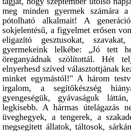
tagját, hogy szeptember utolsó napj
meg minden gyermek számára a m
pótolható alkalmait! A generáci
sokjelentésű, a figyelmet erősen v
eligazító gesztusokat, szavakat
gyermekeink lelkébe: „Jó tett h
öreganyádnak szólítottál. Hét t
elnyerhesd szíved választottjának ke
minket egymástól!" A három testvé
irgalom, a segítőkészség hián
gyengeségük, gyávaságuk láttán
legkisebb. A hármas útelágazás n
üveghegyek, a tengerek, a szakad
megsegített állatok, táltosok, sárk