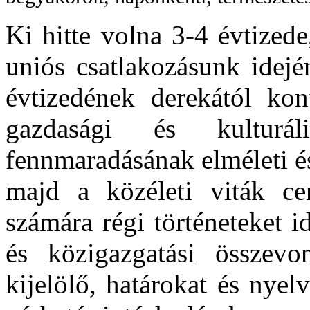
Ki hitte volna 3-4 évtized
uniós csatlakozásunk idejé
évtizedének derekától kon
gazdasági és kulturá
fennmaradásának elméleti és
majd a közéleti viták c
számára régi történeteket 
és közigazgatási összevo
kijelölő, határokat és nye