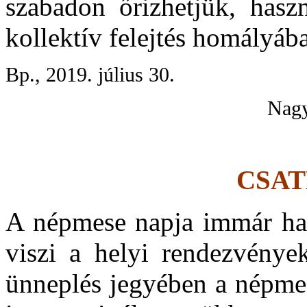
szabadon őrizhetjük, hasz
kollektív felejtés homályába
Bp., 2019. július 30.
Nagy
CSA
A népmese napja immár hat
viszi a helyi rendezvénye
ünneplés jegyében a népmes