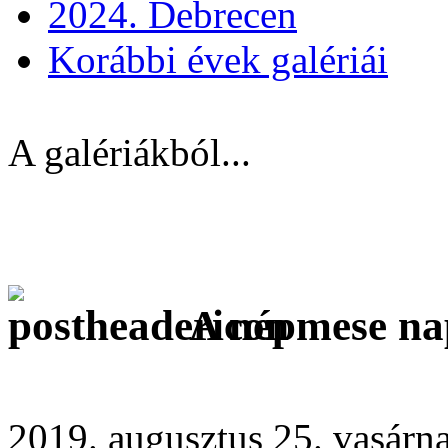
2024. Debrecen
Korábbi évek galériái
A galériákból...
A népmese na
2019. augusztus 25. vasárn