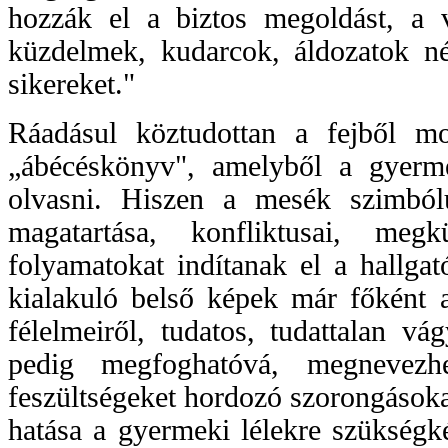
hozzák el a biztos megoldást, a 
küzdelmek, kudarcok, áldozatok 
sikereket."
Ráadásul köztudottan a fejből m
„ábécéskönyv", amelyből a gyerme
olvasni. Hiszen a mesék szimból
magatartása, konfliktusai, megk
folyamatokat indítanak el a hallga
kialakuló belső képek már főként a
félelmeiről, tudatos, tudattalan v
pedig megfoghatóvá, megnevezhe
feszültségeket hordozó szorongásoka
hatása a gyermeki lélekre szükségké