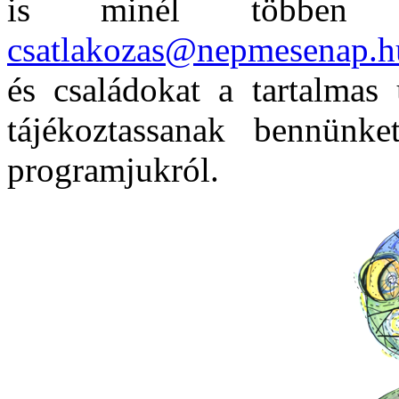
is minél többen c
csatlakozas@nepmesenap.h
és családokat a tartalmas
tájékoztassanak bennünke
programjukról.