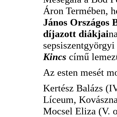
Áron Termében, h
János Országos 
díjazott diákjai
na
sepsiszentgyörgy
Kincs
című lemezü
Az esten mesét m
Kertész Balázs (I
Líceum, Kovászna
Mocsel Eliza (V. o