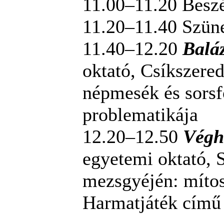
11.00–11.20 Beszé
11.20–11.40 Szün
11.40–12.20
Balá
oktató, Csíkszere
népmesék és sorsf
problematikája
12.20–12.50
Végh
egyetemi oktató, 
mezsgyéjén: mítos
Harmatjáték című