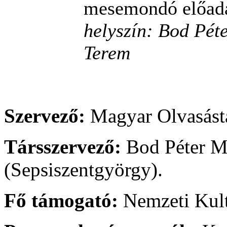
mesemondó előad
helyszín: Bod Pét
Terem
Szervező:
Magyar Olvasástá
Társszervező:
Bod Péter M
(Sepsiszentgyörgy).
Fő támogató:
Nemzeti Kult