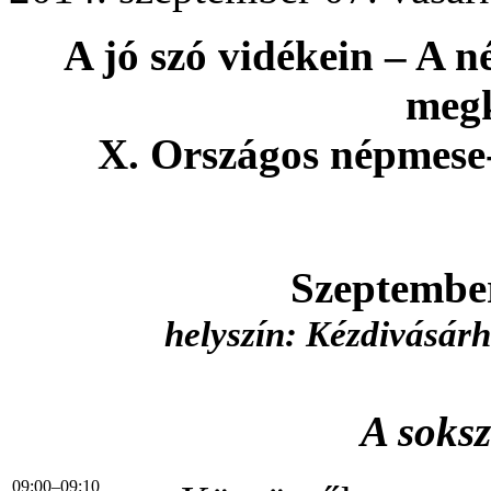
A jó szó vidékein – A n
megk
X. Országos népmese
Szeptember
helyszín: Kézdivásárh
A soks
09:00–09:10