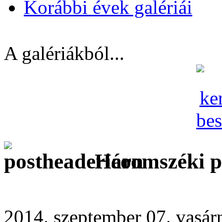
Korábbi évek galériái
A galériákból...
Háromszéki 
2014. szeptember 07. vasár