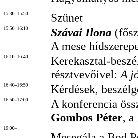
15:30–15:50
Szünet
15:50–16:10
Szávai Ilona
(fős
A mese hídszerep
16:10–16:40
Kerekasztal-beszé
résztvevőivel:
A j
16:40–16:50
Kérdések, beszélge
16:50–17:00
A konferencia öss
Gombos Péter
, a
19:00–
Mesegála a Bod P