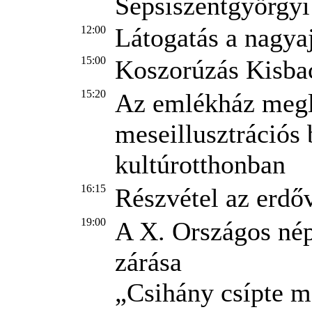
Sepsiszentgyörgyi
Látogatás a nagya
12:00
15:00
Koszorúzás Kisba
15:20
Az emlékház megl
meseillusztrációs 
kultúrotthonban
16:15
Részvétel az erdő
19:00
A X. Országos né
zárása
„Csihány csípte 