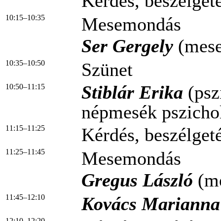
Kérdés, beszélgeté
10:15–10:35
Mesemondás
Ser Gergely
(mese
10:35–10:50
Szünet
Stiblár Erika
(psz
10:50–11:15
népmesék pszichol
11:15–11:25
Kérdés, beszélgeté
11:25–11:45
Mesemondás
Gregus László
(me
11:45–12:10
Kovács Marianna
12:10–12:20