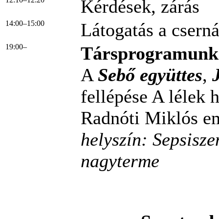
Kérdések, zárás
14:00–15:00
Látogatás a cser
19:00–
Társprogramunk
A
Sebő együttes
,
fellépése A lélek
Radnóti Miklós e
helyszín: Sepsisz
nagyterme