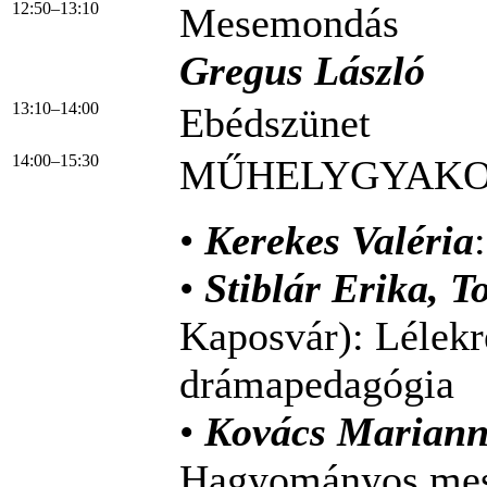
12:50–13:10
Mesemondás
Gregus László
13:10–14:00
Ebédszünet
14:00–15:30
MŰHELYGYAKORL
•
Kerekes Valéria
•
Stiblár Erika, T
Kaposvár): Lélek
drámapedagógia
•
Kovács Marianna
Hagyományos mes