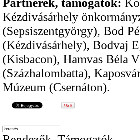
Partnerek, támogatók:
Kov
Kézdivásárhely önkormányz
(Sepsiszentgyörgy), Bod Pé
(Kézdivásárhely), Bodvaj E
(Kisbacon), Hamvas Béla V
(Százhalombatta), Kaposvá
Múzeum (Csernáton).
Rendezők, Támogatók