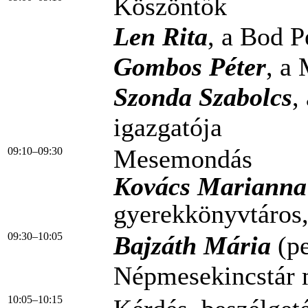
Köszöntők
Len Rita
, a Bod P
Gombos Péter
, a
Szonda Szabolcs
,
igazgatója
Mesemondás
09:10–09:30
Kovács Marianna
gyerekkönyvtáros
09:30–10:05
Bajzáth Mária
(pe
Népmesekincstár 
10:05–10:15