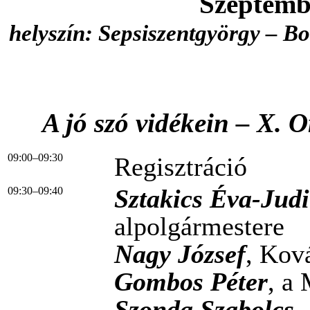
Szeptembe
helyszín: Sepsiszentgyörgy – B
A jó szó vidékein – X. 
09:00–09:30
Regisztráció
Sztakics Éva-Judi
09:30–09:40
alpolgármestere
Nagy József
, Kov
Gombos Péter
, a
Szonda Szabolcs
,