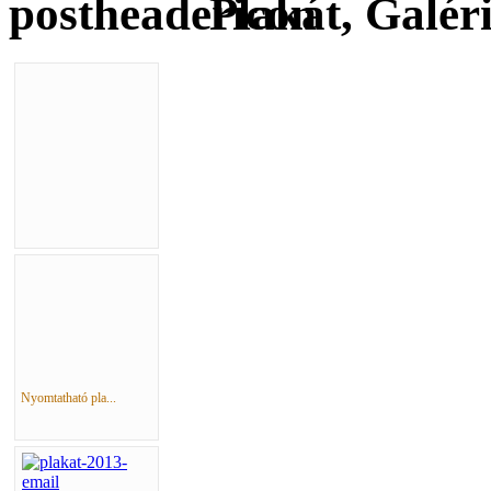
Plakát, Galér
Nyomtatható pla...