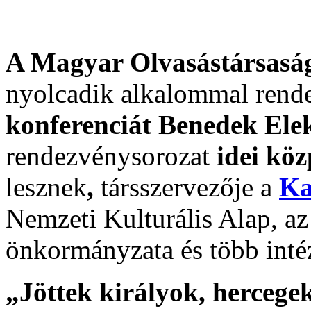
A Magyar Olvasástársaság
nyolcadik alkalommal rend
konferenciát Benedek Ele
rendezvénysorozat
idei kö
lesznek
,
társszervezője a
Ka
Nemzeti Kulturális Alap, a
önkormányzata és több int
„Jöttek királyok, hercegek