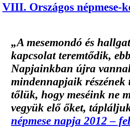
VIII. Országos népmese-k
„A mesemondó és hallgató
kapcsolat teremtődik, ebb
Napjainkban újra vannak
mindennapjaik részének t
tőlük, hogy meséink ne 
vegyük elő őket, táplálju
népmese napja 2012 – fe