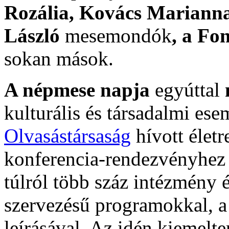
Rozália, Kovács Marianna
László
mesemondók
, a Fo
sokan mások.
A népmese napja
egyúttal
kulturális és társadalmi es
Olvasástársaság
hívott élet
konferencia-rendezvényhez 
túlról több száz intézmény é
szervezésű programokkal, a
leírásával. Az idén kiemelt