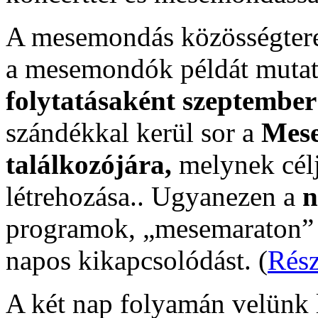
A mesemondás közösségterem
a mesemondók példát mutat
folytatásaként
szeptember
szándékkal kerül sor a
Mese
találkozójára,
melynek cél
létrehozása.. Ugyanezen a
n
programok, „mesemaraton” é
napos kikapcsolódást. (
Rész
A két nap folyamán velünk