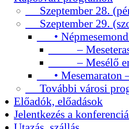
Szeptember 28. (pén
Szeptember 29. (sz
• Népmesemondók 
– Meseteras
– Mesélő emb
• Mesemaraton – 
További városi pro
Előadók, előadások
Jelentkezés a konferenciá
Utazás, szállás