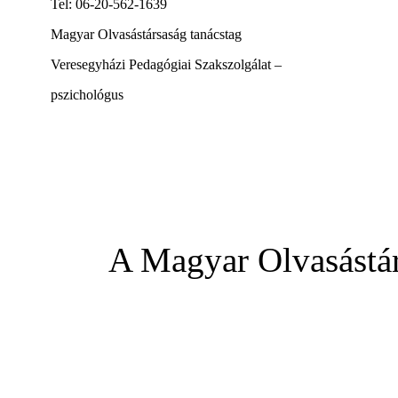
Tel: 06-20-562-1639
Magyar Olvasástársaság tanácstag
Veresegyházi Pedagógiai Szakszolgálat –
pszichológus
A Magyar Olvasástár