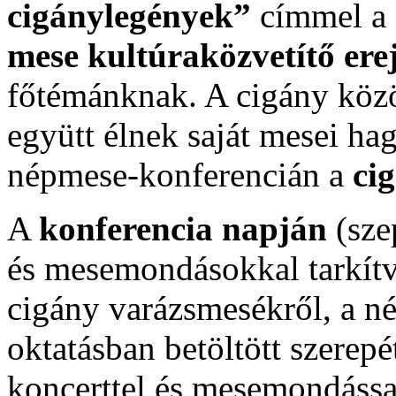
cigánylegények”
címmel a
mese kultúraközvetítő ere
főtémánknak. A cigány köz
együtt élnek saját mesei ha
népmese-konferencián a
ci
A
konferencia napján
(sze
és mesemondásokkal tarkít
cigány varázsmesékről, a 
oktatásban betöltött szerepé
koncerttel és mesemondással