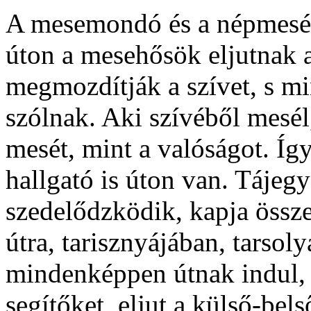
A mesemondó és a népmesék 
úton a mesehősök eljutnak 
megmozdítják a szívet, s m
szólnak. Aki szívéből mesé
mesét, mint a valóságot. Íg
hallgató is úton van. Táje
szedelődzködik, kapja össze
útra, tarisznyájában, tarso
mindenképpen útnak indul, 
segítőket, eljut a külső-bels