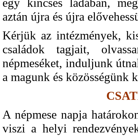
egy kincses ládában, me
aztán újra és újra elővehessü
Kérjük az intézmények, kis
családok tagjait, olvass
népmeséket, induljunk útna
a magunk és közösségünk ki
CSA
A népmese napja határokon
viszi a helyi rendezvénye