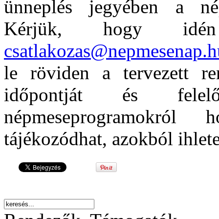
ünneplés jegyében a nép
Kérjük, hogy idé
csatlakozas@nepmesenap.h
le röviden a tervezett re
időpontját és fele
népmeseprogramokról 
tájékozódhat, azokból ihlete