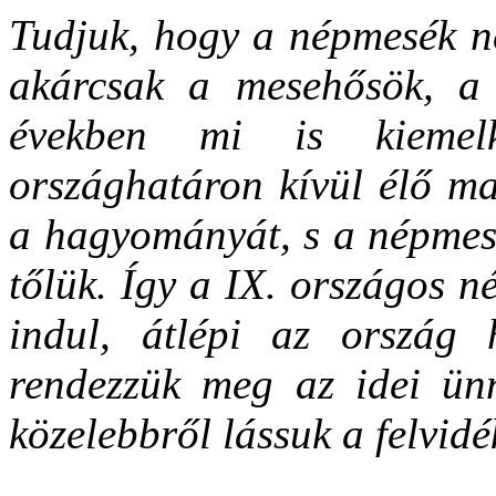
Tudjuk, hogy a népmesék ne
akárcsak a mesehősök, a v
években mi is kiemelk
országhatáron kívül élő ma
a hagyományát, s a népmese
tőlük. Így a IX. országos 
indul, átlépi az ország 
rendezzük meg az idei ünn
közelebbről lássuk a felvidé