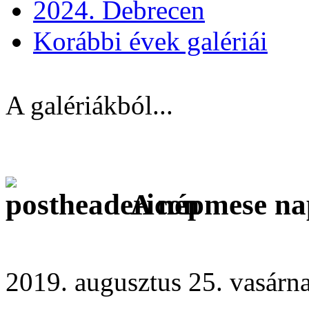
2024. Debrecen
Korábbi évek galériái
A galériákból...
A népmese na
2019. augusztus 25. vasárn