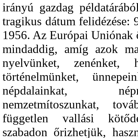
irányú gazdag példatárábó
tragikus dátum felidézése:
1956. Az Európai Uniónak ö
mindaddig, amíg azok ma
nyelvünket, zenénket, h
történelmünket, ünnepein
népdalainkat, nép
nemzetmítoszunkat, tová
független vallási kötőd
szabadon őrizhetjük, hasz