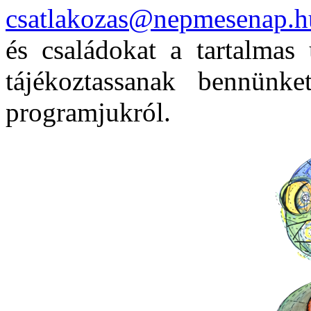
csatlakozas@nepmesenap.h
és családokat a tartalmas
tájékoztassanak bennünke
programjukról.