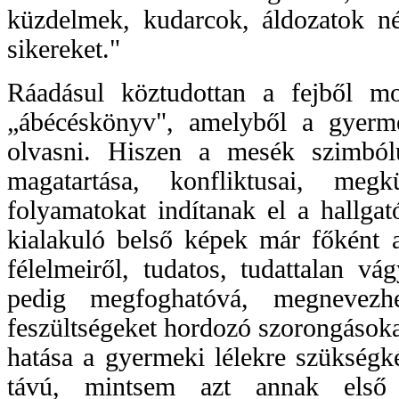
küzdelmek, kudarcok, áldozatok 
sikereket."
Ráadásul köztudottan a fejből m
„ábécéskönyv", amelyből a gyerme
olvasni. Hiszen a mesék szimból
magatartása, konfliktusai, megk
folyamatokat indítanak el a hallga
kialakuló belső képek már főként a
félelmeiről, tudatos, tudattalan v
pedig megfoghatóvá, megnevezhe
feszültségeket hordozó szorongásoka
hatása a gyermeki lélekre szükségké
távú, mintsem azt annak első e