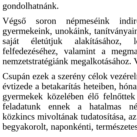
gondolhatnánk.
Végső soron népmeséink indi
gyermekeink, unokáink, tanítványain
saját életútjuk alakításához, 
felfedezéséhez, valamint a megma
nemzetstratégiánk megalkotásához.
Csupán ezek a szerény célok vezérel
évtizede a betakarítás heteiben, hóna
gyermekek közelében élő felnőttek
feladatunk ennek a hatalmas népm
közkincs mivoltának tudatosítása, az
begyakorolt, naponkénti, természetes