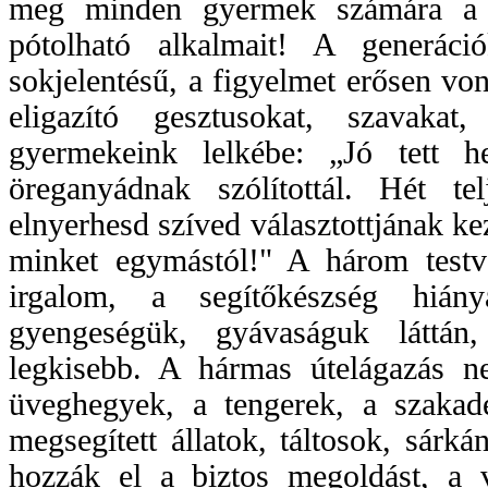
meg minden gyermek számára a m
pótolható alkalmait! A generáci
sokjelentésű, a figyelmet erősen v
eligazító gesztusokat, szavakat
gyermekeink lelkébe: „Jó tett h
öreganyádnak szólítottál. Hét t
elnyerhesd szíved választottjának ke
minket egymástól!" A három testvé
irgalom, a segítőkészség hián
gyengeségük, gyávaságuk láttán
legkisebb. A hármas útelágazás n
üveghegyek, a tengerek, a szakad
megsegített állatok, táltosok, sárk
hozzák el a biztos megoldást, a 