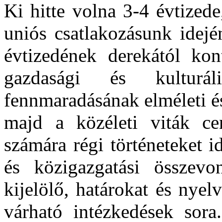
Ki hitte volna 3-4 évtized
uniós csatlakozásunk idejé
évtizedének derekától kon
gazdasági és kulturá
fennmaradásának elméleti és
majd a közéleti viták c
számára régi történeteket 
és közigazgatási összevo
kijelölő, határokat és nye
várható intézkedések sora