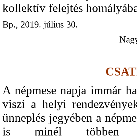
kollektív felejtés homályába
Bp., 2019. július 30.
Nagy
CSA
A népmese napja immár hat
viszi a helyi rendezvénye
ünneplés jegyében a népmes
is minél többen c