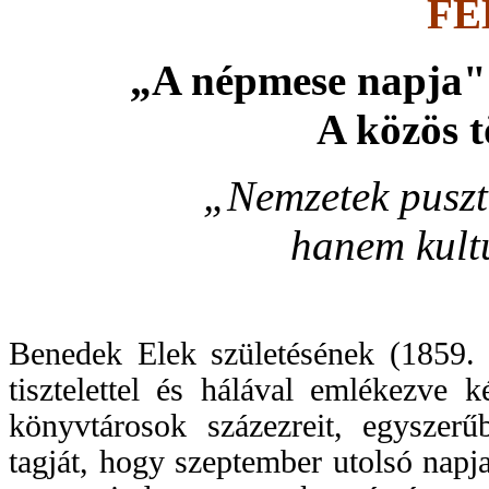
FE
„A népmese napja" 
A közös t
„Nemzetek pusztu
hanem kultur
Benedek Elek születésének (1859. 
tisztelettel és hálával emlékezve 
könyvtárosok százezreit, egyszer
tagját, hogy szeptember utolsó napj