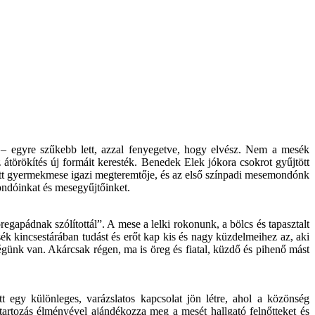
 – egyre szűkebb lett, azzal fenyegetve, hogy elvész. Nem a mesék
 átörökítés új formáit keresték. Benedek Elek jókora csokrot gyűjtött
tett gyermekmese igazi megteremtője, és az első színpadi mesemondónk
ondóinkat és mesegyűjtőinket.
pádnak szólítottál”. A mese a lelki rokonunk, a bölcs és tapasztalt
mesék kincsestárában tudást és erőt kap kis és nagy küzdelmeihez az, aki
günk van. Akárcsak régen, ma is öreg és fiatal, küzdő és pihenő mást
gy különleges, varázslatos kapcsolat jön létre, ahol a közönség
tartozás élményével ajándékozza meg a mesét hallgató felnőtteket és