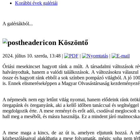
Korábbi évek galériái
A galériákból...
Köszöntő
2024. július 10. szerda, 13:48 |
|
|
Óriási mesekincset hagyott ránk a múlt. A társadalmi változások 
halványodtak, hanem a valódi találkozások. A változásokra válaszul n
össze és hagyott ránk ebből a sok színben pompázó világból. A jó 10
is. Ennek elismeréseképpen a Magyar Olvasástársaság kezdeményezésé
A népmesék nem egy letűnt világ nyomai, hanem elődeink ránk örökít
öregapánk és öreganyánk, aki a kellő időben tanáccsal és segítséggel lá
megdolgozik érte. A mese reményt és erőt adó, csodával meglocsolt s
hall meg a meséből, és másra használja. Ez a mindent járó malmocska a 
A mese maga a kincs, de az út is, amelyen eljutunk hozzá. A né
közbeszólásaival alakíthatja a mese folyamatát, mégis: soha nem té