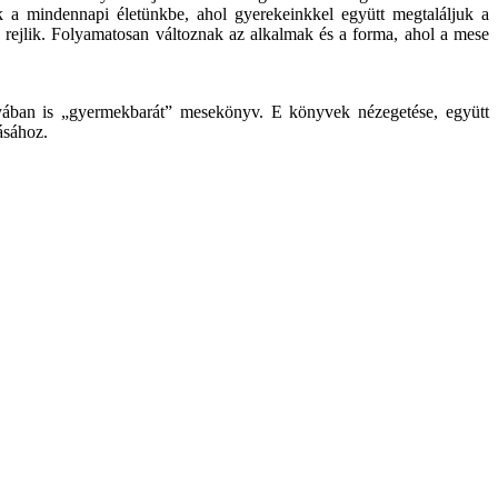
k a mindennapi életünkbe, ahol gyerekeinkkel együtt megtaláljuk a
rejlik. Folyamatosan változnak az alkalmak és a forma, ahol a mese
yában is „gyermekbarát” mesekönyv. E könyvek nézegetése, együtt
ásához.