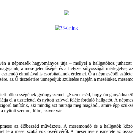
révén a népmesék hagyományos útja – mellyel a hallgatóhoz juthatott
agyjaink, a mese jelentőségét és a helyzet súlyosságát mérlegelve, az
0 esztendő elmúltával is csorbítatlanok érdemei. Ő a népmeséből szüle
re, az Ő tiszteletére ünnepeljük születése napján a meséinket, mesem
ett bölcsességének gyöngyszemei. „Szerencséd, hogy öreganyádnak/örega
tja el a tisztelettel és nyitott szívvel feléje forduló hallgatót. A nép
zigorú tanítónk, aki mindig azt mutatja meg magából, amire épp szüksé
nyitott szemre, fülre, szívre vár.
pmese az élőbeszéd művészete. A mesemondó és a hallgatók között e
rhet le a mesei szabályok ösvényéről. A mesei nyelv ismerete az össze