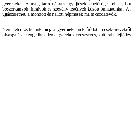
gyerekeket. A máig tartó néprajzi gyűjtések lehetőséget adnak, h
boszorkányok, királyok és szegény legények között önmagunkat. A n
újjászülethet, a mondott és hallott népmesék ma is csodatevők.
Nem feledkezhetünk meg a gyermekeknek íródott mesekönyvekről s
olvasgatása elengedhetetlen a gyerekek egészséges, kulturális fejlőd