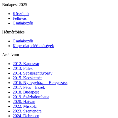
Budapest 2025
Köszöntő
Felhívás
Csatlakozók
Hétmérföldes
Csatlakozók
Kapcsolat, elérhetőségek
Archívum
2012. Kaposvár
2013. Fülek
2014. Sepsiszentgyörgy
2015. Kecskemét
2016. Nyíregyháza – Beregszász
2017. Pécs – Eszék
2018. Budapest
2019. Százhalombatta
2020. Hatvan
2022. Miskolc
2023. Szentendre
2024. Debrecen