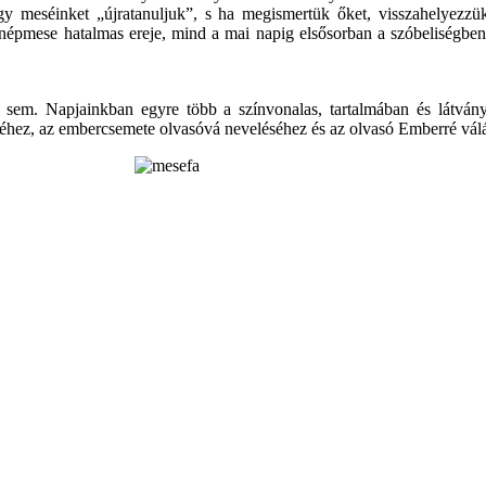
ogy meséinket „újratanuljuk”, s ha megismertük őket, visszahelyezzü
épmese hatalmas ereje, mind a mai napig elsősorban a szóbeliségben 
em. Napjainkban egyre több a színvonalas, tartalmában és látván
éséhez, az embercsemete olvasóvá neveléséhez és az olvasó Emberré vál