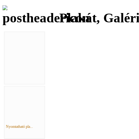
Plakát, Galér
Nyomtatható pla...