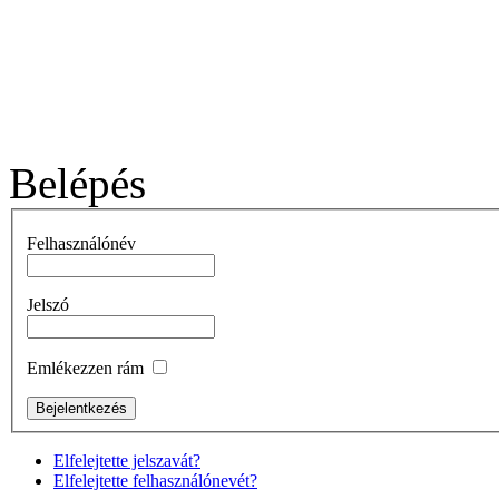
Belépés
Felhasználónév
Jelszó
Emlékezzen rám
Elfelejtette jelszavát?
Elfelejtette felhasználónevét?