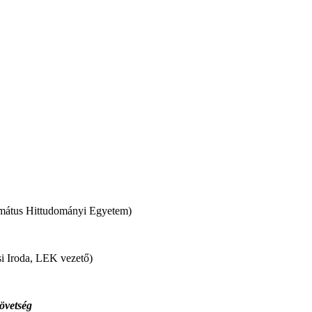
ormátus Hittudományi Egyetem)
ési Iroda, LEK vezető)
övetség