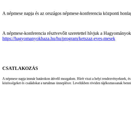
A népmese napja és az országos népmese-konferencia központi honla
A népmese-konferencia résztvevőit szeretettel hívjuk a Hagyományo
https://hagyomanyokhaza.hu/hu/program/ketszaz-eves-mesek
CSATLAKOZÁS
A népmese napja immár határokon átívelő mozgalom. Hírét viszi a helyi rendezvényeknek, és
közösségeket és családokat a tartalmas ünneplésre. Levelükben röviden tájékoztassanak bennü