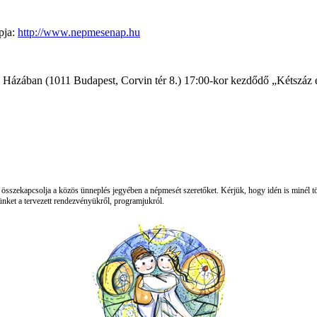
pja:
http://www.nepmesenap.hu
k Házában (1011 Budapest, Corvin tér 8.) 17:00-kor kezdődő „Kétszáz
 összekapcsolja a közös ünneplés jegyében a népmesét szeretőket. Kérjük, hogy idén is minél 
nket a tervezett rendezvényükről, programjukról.