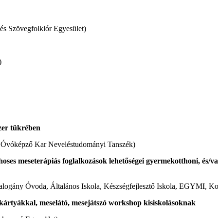
s Szövegfolklór Egyesület)
)
szer tükrében
és Óvóképző Kar Neveléstudományi Tanszék)
oses meseterápiás foglalkozások lehetőségei gyermekotthoni, és/vag
Csalogány Óvoda, Általános Iskola, Készségfejlesztő Iskola, EGYMI, 
ekártyákkal, meselátó, mesejátszó workshop kisiskolásoknak