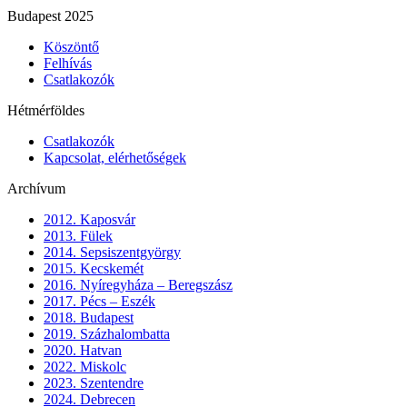
Budapest 2025
Köszöntő
Felhívás
Csatlakozók
Hétmérföldes
Csatlakozók
Kapcsolat, elérhetőségek
Archívum
2012. Kaposvár
2013. Fülek
2014. Sepsiszentgyörgy
2015. Kecskemét
2016. Nyíregyháza – Beregszász
2017. Pécs – Eszék
2018. Budapest
2019. Százhalombatta
2020. Hatvan
2022. Miskolc
2023. Szentendre
2024. Debrecen