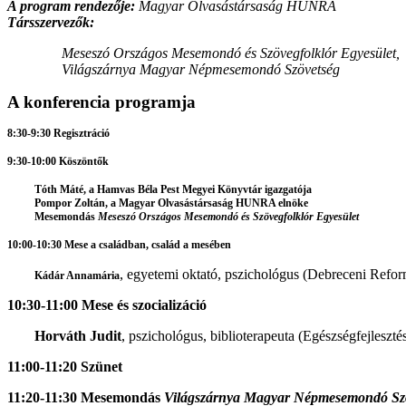
A program rendezője:
Magyar Olvasástársaság HUNRA
Társszervezők:
Meseszó Országos Mesemondó és Szövegfolklór Egyesület,
Világszárnya Magyar Népmesemondó Szövetség
A konferencia programja
8:30-9:30 Regisztráció
9:30-10:00 Köszöntők
Tóth Máté, a Hamvas Béla Pest Megyei Könyvtár igazgatója
Pompor Zoltán, a Magyar Olvasástársaság HUNRA elnöke
Mesemondás
Meseszó Országos Mesemondó és Szövegfolklór Egyesület
10:00-10:30 Mese a családban, család a mesében
, egyetemi oktató, pszichológus (Debreceni Ref
Kádár Annamária
10:30-11:00 Mese és szocializáció
Horváth Judit
, pszichológus, biblioterapeuta (Egészségfejleszt
11:00-11:20 Szünet
11:20-11:30 Mesemondás
Világszárnya Magyar Népmesemondó Sz