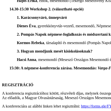
Hajós Erika
, elnök, mesemondó (Tekergő Meseösvény Köz
14.30-15:30 Workshop 2. (választható opció)
1. Karácsonyváró, ünnepváró
Dienes Éva
, gyerekkönyvtár-vezető, mesemondó, Népmese
2. Pompás Napok népmese-foglalkozás és módszertani ki
Kormos Rebeka
, társalapító és mesemondó (Pompás Napok 
3. Hogyan mondjunk mesét kisiskolásoknak?
Hacsi Anna
, mesemondó (Meseszó Országos Mesemondó és
15:30: A népmese-konferencia zárása. Mesemondás:
Varga-F
REGISZTRÁCIÓ
A konferencia regisztrációhoz kötött, részvételi díjas, melynek össz
Az előadók, a Magyar Olvasástársaság, Meseszó Országos Mesemondó
A konferenciára az alábbi linken lehet regisztrálni:
https://forms.g