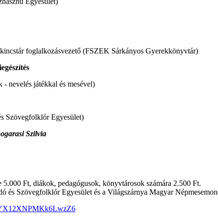
hasznú Egyesület)
kincstár foglalkozásvezető (FSZEK Sárkányos Gyerekkönyvtár)
egészítés
- nevelés játékkal és mesével)
 Szövegfolklór Egyesület)
ogarasi Szilvia
ege 5.000 Ft, diákok, pedagógusok, könyvtárosok számára 2.500 Ft.
 és Szövegfolklór Egyesület és a Világszárnya Magyar Népmesemondó 
le/FYX12XNPMKk6LwzZ6