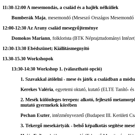
11:30-12:00 A mesemondás, a család és a hajlék nélküliek
Bumberák Maja
, mesemondó (Meseszó Országos Mesemondó é
12:00-12:30 Az Arany család mesegyűjteménye
Domokos Mariann
, folklorista (BTK Néprajztudományi Intézet
12:30-13:30 Ebédszünet; Kiállításmegnyitó
13.30-15.30 Workshopok
13:30-14:30 Workshop 1. (választható opció)
1. Szavakkal átölelni - mese és játék a családban a mód
Kerekes Valéria
, egyetemi oktató, kutató (ELTE Tanító- 
2. Mesék különleges terepen: alkotó, fejlesztő metamorph
mutató gyermekek körében
Pechan Eszter
, intézményvezető (Budapest III. Kerületi 
3. Tekergő mesekártyák - belső képalkotás segítése mes