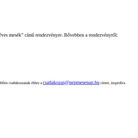
 éves mesék” című rendezvényre. Bővebben a rendezvényről:
csatlakozas@nepmesenap.hu
többen csatlakozzanak ehhez a
címen, inspirálva